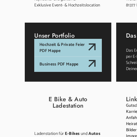
Exklusive Event- & Hochzeitslocation
81377
Unser Portfolio
Das
Hochzeit & Private Feier
Das Ev
PDF Mappe
per E-
Schrei
Business PDF Mappe
Deine
E Bike & Auto
Link
Ladestation
Gutsc
Karri
Anfah
Heira
Bilder
Ladenstation für
E-Bikes
und
Autos
Impr