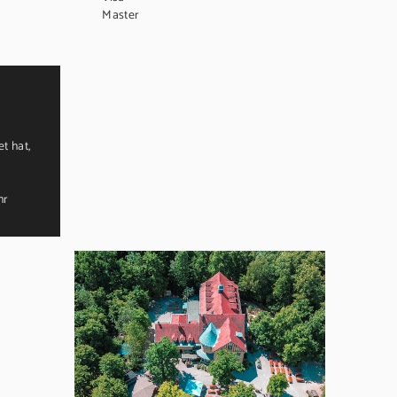
Master
t hat,
hr