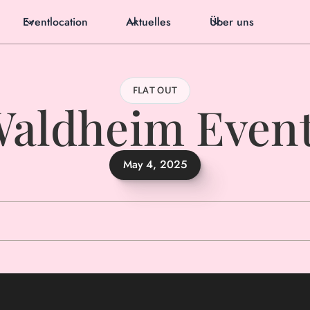
Eventlocation
Aktuelles
Über uns
FLAT OUT
aldheim Even
May 4, 2025