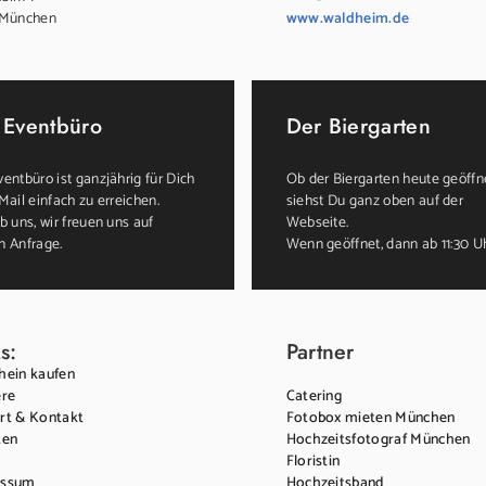
 München
www.waldheim.de
 Eventbüro
Der Biergarten
entbüro ist ganzjährig für Dich
Ob der Biergarten heute geöffne
Mail einfach zu erreichen.
siehst Du ganz oben auf der
b uns, wir freuen uns auf
Webseite.
n Anfrage.
Wenn geöffnet, dann ab 11:30 U
s:
Partner
hein kaufen
ere
Catering
rt & Kontakt
Fotobox mieten München
ten
Hochzeitsfotograf München
Floristin
essum
Hochzeitsband