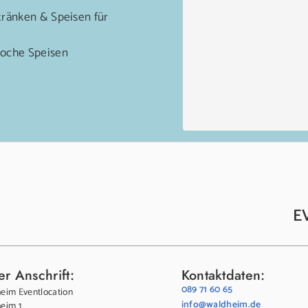
ränken & Speisen für
Woche Speisen
Prev
Next
E
r Anschrift:
Kontaktdaten:
089 71 60 65
eim Eventlocation
info@waldheim.de
eim 1