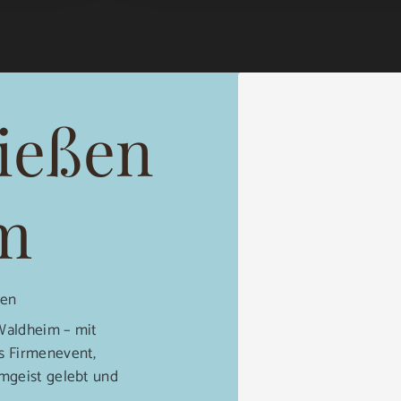
ießen
m
ien
Waldheim – mit
s Firmenevent,
mgeist gelebt und