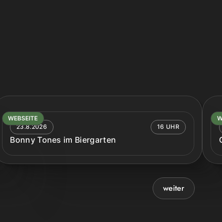
WEBSEITE
W
23.8.2026
16 UHR
Bonny Tones im Biergarten
weiter