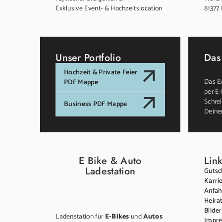
Exklusive Event- & Hochzeitslocation
81377
Unser Portfolio
Das
Hochzeit & Private Feier
Das Ev
PDF Mappe
per E-
Schrei
Business PDF Mappe
Deine
E Bike & Auto
Link
Ladestation
Gutsc
Karri
Anfah
Heira
Bilder
Ladenstation für
E-Bikes
und
Autos
Impr