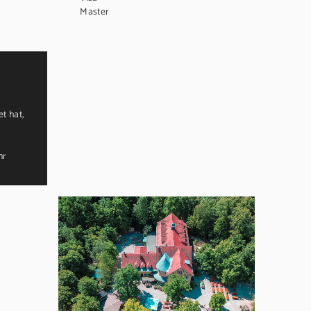
Master
t hat,
hr