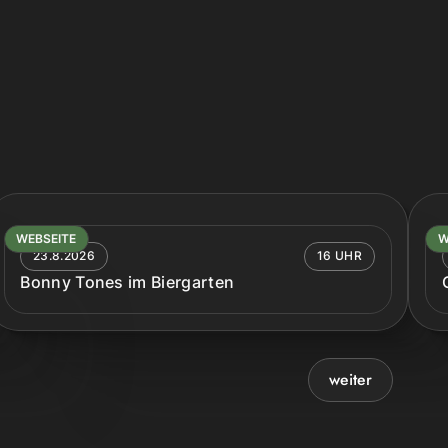
WEBSEITE
W
23.8.2026
16 UHR
Bonny Tones im Biergarten
weiter