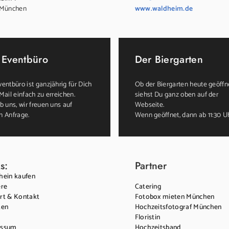
 München
www.waldheim.de
 Eventbüro
Der Biergarten
entbüro ist ganzjährig für Dich
Ob der Biergarten heute geöffne
Mail einfach zu erreichen.
siehst Du ganz oben auf der
b uns, wir freuen uns auf
Webseite.
n Anfrage.
Wenn geöffnet, dann ab 11:30 U
s:
Partner
hein kaufen
ere
Catering
rt & Kontakt
Fotobox mieten München
ten
Hochzeitsfotograf München
Floristin
essum
Hochzeitsband