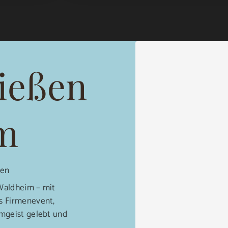
ießen
m
ien
Waldheim – mit
s Firmenevent,
mgeist gelebt und