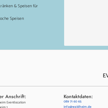
ränken & Speisen für
Woche Speisen
Prev
Next
E
r Anschrift:
Kontaktdaten:
089 71 60 65
eim Eventlocation
info@waldheim.de
eim 1