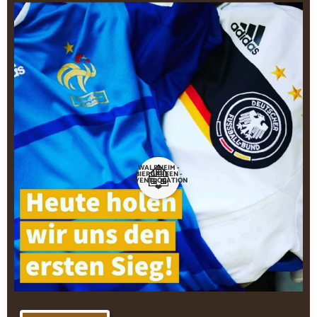
WALDHEIM -
BIERGARTEN -
EVENTLOCATION
❤️