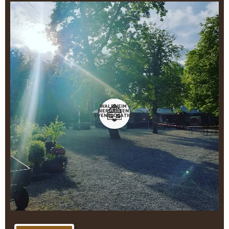
WALDHEIM -
BIERGARTEN -
EVENTLOCATION
❤️