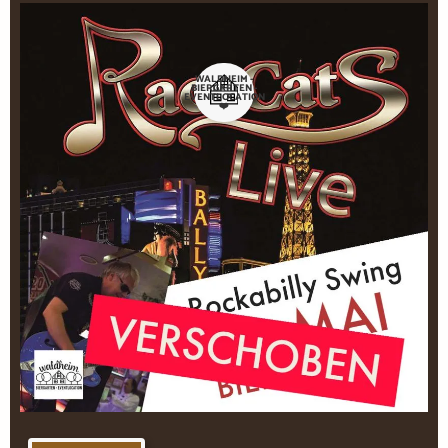
WALDHEIM -
BIERGARTEN -
EVENTLOCATION
❤️